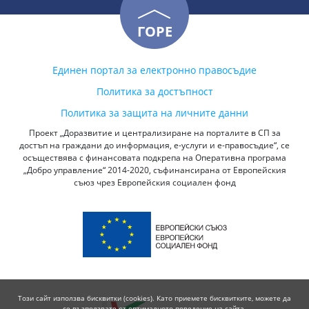
ГОРЕ
Единен портал за електронно правосъдие
Политика за достъпност
Политика за защита на личните данни
Проект „Доразвитие и централизиране на порталите в СП за
достъп на граждани до информация, е-услуги и е-правосъдие“, се
осъществява с финансовата подкрепа на Оперативна програма
„Добро управление“ 2014-2020, съфинансирана от Европейския
съюз чрез Европейския социален фонд
Този сайт използва бисквитки (cookies). Като приемете бисквитките, можете да
се възползвате от оптималното поведение на сайта.