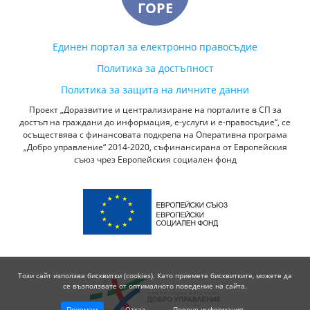
ГОРЕ
Единен портал за електронно правосъдие
Политика за достъпност
Политика за защита на личните данни
Проект „Доразвитие и централизиране на порталите в СП за
достъп на граждани до информация, е-услуги и е-правосъдие“, се
осъществява с финансовата подкрепа на Оперативна програма
„Добро управление“ 2014-2020, съфинансирана от Европейския
съюз чрез Европейския социален фонд
Този сайт използва бисквитки (cookies). Като приемете бисквитките, можете да
се възползвате от оптималното поведение на сайта.
Приемам
Отказ
Повече информация