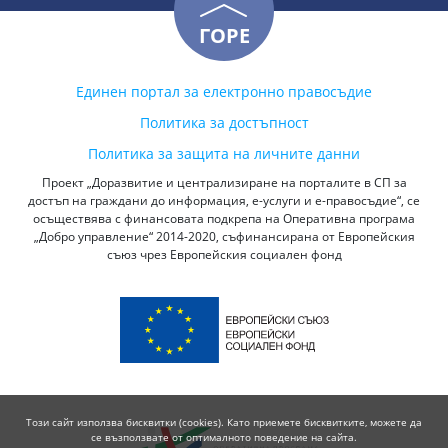
ГОРЕ
Единен портал за електронно правосъдие
Политика за достъпност
Политика за защита на личните данни
Проект „Доразвитие и централизиране на порталите в СП за
достъп на граждани до информация, е-услуги и е-правосъдие“, се
осъществява с финансовата подкрепа на Оперативна програма
„Добро управление“ 2014-2020, съфинансирана от Европейския
съюз чрез Европейския социален фонд
Този сайт използва бисквитки (cookies). Като приемете бисквитките, можете да
се възползвате от оптималното поведение на сайта.