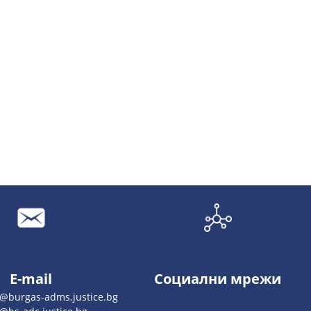
E-mail
Социални мрежи
o@burgas-adms.justice.bg