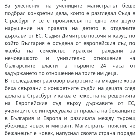
За улеснения на учениците магистратът беше
подбрал конкретни дела, които е разгледал Съда в
Страсбург и се е произнесъл по едно или друго
нарушение на правата на детето в отделните
държави от ЕС. Съдия Димитров посочи и казус, по
който България е осъдена от европейския съд по
жалба на семейство иракски граждани за
нечовешкото и унизително отношение на
българските власти в първите 24 часа от
задържането по отношение на трите им деца.
В последвалия разговор въпросите на младите хора
бяха свързани с конкретните съдби на децата след
делата в Страсбург и каква е тежестта на решенията
на Европейския съд върху държавите от ЕС,
учениците се интересуваха от правата на бежанците
в България и Европа и разликата между търсещ
убежище човек и мигрант. Магистратът поясни, че
бежанецът е човек, напуснал своята страна поради