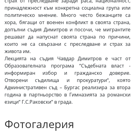
страх от преследване заради раса, националност,
принадлежност към конкретна социална група или
политическо мнение. Много често бежанците са
хора, бягащи от военен конфликт в своята страна,
допълни съдия Димитров и посочи, че мигрантите
решават да напуснат своята страна по причини,
които не са свързани с преследване и страх за
живота им.
Лекцията на съдия Чавдар Димитров е част от
Образователната програма “Съдебната власт -
информиран избор и гражданско доверие.
Отворени съдилища и прокуратури“, която
Административен съд – Бургас реализира за втора
година в партньорство в Гимназията за романски
езици“ Г.С.Раковски“ в града.
Фотогалерия