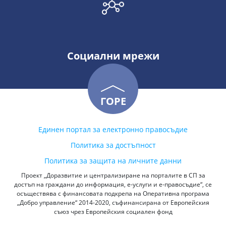
Социални мрежи
ГОРЕ
Единен портал за електронно правосъдие
Политика за достъпност
Политика за защита на личните данни
Проект „Доразвитие и централизиране на порталите в СП за
достъп на граждани до информация, е-услуги и е-правосъдие“, се
осъществява с финансовата подкрепа на Оперативна програма
„Добро управление“ 2014-2020, съфинансирана от Европейския
съюз чрез Европейския социален фонд