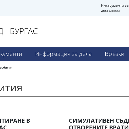
Инструменти за
достъпност
 - БУРГАС
кументи
Информация за дела
Връзки
събития
ития
НТИРАНЕ В
СИМУЛАТИВЕН СЪДЕ
АС
ОТВОРЕНИТЕ ВРАТИ