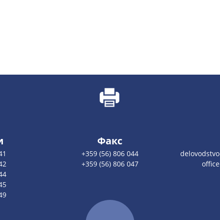
и
Факс
41
+359 (56) 806 044
delovodstv
42
+359 (56) 806 047
offic
44
45
49