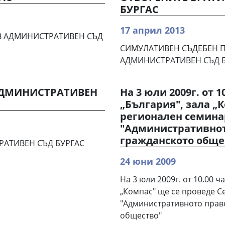
БУРГАС
17 април 2013
В АДМИНИСТРАТИВЕН СЪД
СИМУЛАТИВЕН СЪДЕБЕН ПР
АДМИНИСТРАТИВЕН СЪД 
 АДМИНИСТРАТИВЕН
На 3 юли 2009г. от 10
„България", зала „
регионален семина
"Административнот
гражданското обще
РАТИВЕН СЪД БУРГАС
24 юни 2009
На 3 юли 2009г. от 10.00 ча
„Компас" ще се проведе С
"Административното прав
общество"