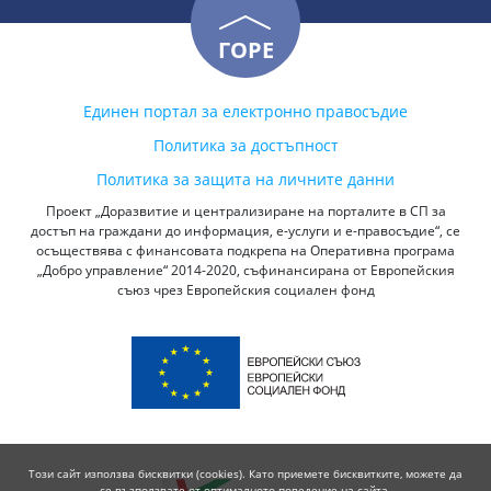
ГОРЕ
Единен портал за електронно правосъдие
Политика за достъпност
Политика за защита на личните данни
Проект „Доразвитие и централизиране на порталите в СП за
достъп на граждани до информация, е-услуги и е-правосъдие“, се
осъществява с финансовата подкрепа на Оперативна програма
„Добро управление“ 2014-2020, съфинансирана от Европейския
съюз чрез Европейския социален фонд
Този сайт използва бисквитки (cookies). Като приемете бисквитките, можете да
се възползвате от оптималното поведение на сайта.