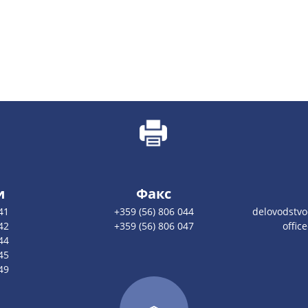
и
Факс
41
+359 (56) 806 044
delovodstv
42
+359 (56) 806 047
offic
44
45
49