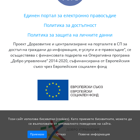
Единен портал за електронно правосъдие
Политика за достъпност
Политика за защита на личните данни
Проект „Доразвитие и централизиране на порталите в СП за
достъп на граждани до информация, е-услуги и е-правосъдие“, се
осъществява с финансовата подкрепа на Оперативна програма
„Добро управление“ 2014-2020, съфинансирана от Европейския
съюз чрез Европейския социален фонд
Този сайт използва бисквитки (cookies). Като приемете бисквитките, можете да
се възползвате от оптималното поведение на сайта.
Приемам
Отказ
Повече информация