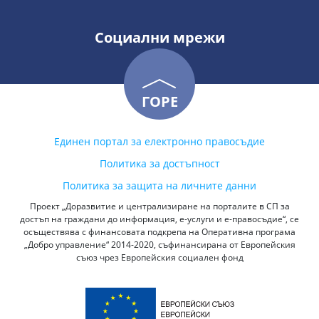
Социални мрежи
ГОРЕ
Единен портал за електронно правосъдие
Политика за достъпност
Политика за защита на личните данни
Проект „Доразвитие и централизиране на порталите в СП за
достъп на граждани до информация, е-услуги и е-правосъдие“, се
осъществява с финансовата подкрепа на Оперативна програма
„Добро управление“ 2014-2020, съфинансирана от Европейския
съюз чрез Европейския социален фонд